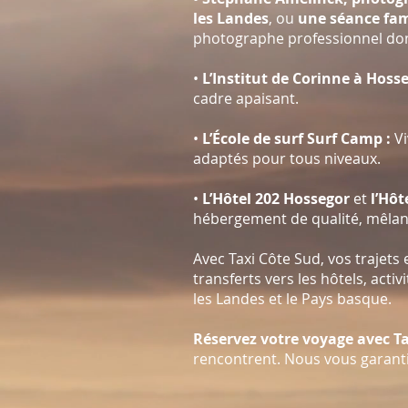
les Landes
,
ou
une séance fami
photographe professionnel dont
•
L’Institut de Corinne à Hoss
cadre apaisant.
•
L’École de surf Surf Camp
:
Vi
adaptés pour tous niveaux.
•
L’Hôtel 202 Hossegor
et
l’
Hôte
hébergement de qualité, mêlant 
Avec
Taxi Côte Sud
, vos trajet
transferts vers les hôtels, acti
les Landes et le Pays basque.
Réservez votre voyage avec Ta
rencontrent. Nous vous garanti