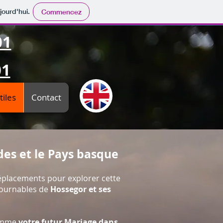
jourd'hui.
Commencez
01
01
tiles
Contact
des et le Pays basque
placements pour explorer cette
ntournables de
Hossegor et ses
comme
votre futur Mariage dans