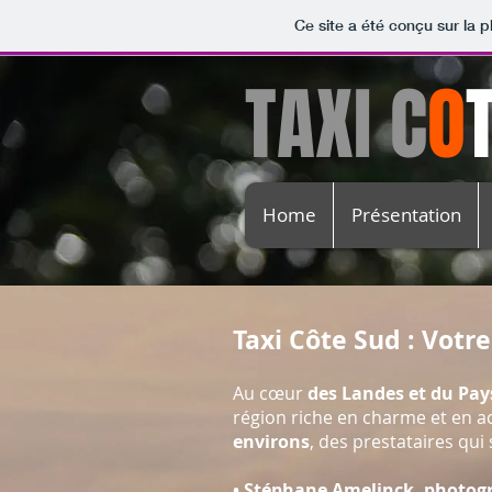
Ce site a été conçu sur la p
TAXI C
O
Home
Présentation
Taxi Côte Sud : Votr
Au cœur
des Landes et du Pay
région riche en charme et en ac
environs
, des prestataires qui
•
Stéphane Amelinck, photog