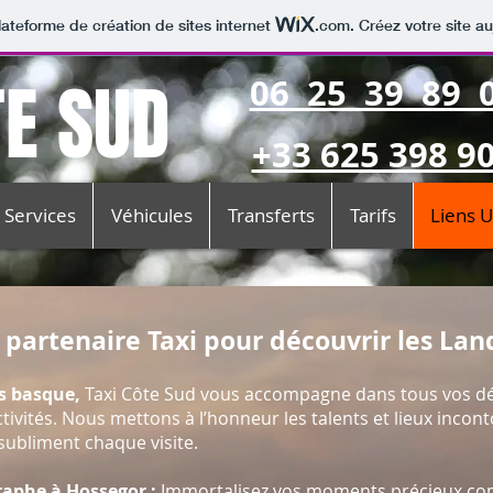
lateforme de création de sites internet
.com
. Créez votre site au
TE SUD
06 25 39 89 
​+33 625 398 9
Services
Véhicules
Transferts
Tarifs
Liens U
e partenaire Taxi pour découvrir les Lan
s basque,
Taxi Côte Sud vous accompagne dans tous vos dé
tivités. Nous mettons à l’honneur les talents et lieux inco
 subliment chaque visite.
raphe à Hossegor
:
Immortalisez vos moments précieux 